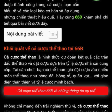
được thành công trong cá cược, bạn cần
hiểu rõ về các loại kèo cơ bản và áp dụng
những chiến thuật hiệu quả. Hãy cùng
66B
khám phá chi
tiết qua bài viết dưới đây.
Nội dung bài viết
Khái quát về cá cược thể thao tại 66B
Cá cược thể thao
là hình thức dự đoán kết quả các trận
đấu thể thao và đặt cược dựa trên tỷ lệ được nhà cái cung
cấp. Tại sân chơi, bạn có thể tham gia đặt cược vào nhiều
môn thể thao như bóng đá, bóng rổ, quần vợt… với giao
diện thân thiện và tỷ lệ cược minh bạch.
Cá cược thể thao 66B và những thông tin cụ thể
Không chỉ mang đến trải nghiệm thú vị,
cá cược thể thao