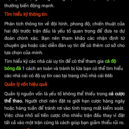
thường biến động mạnh.
Tìm hiểu kỹ thông tin
Phân tích thông tin về đội hình, phong độ, chiến thuật của
hai đội trước trận đấu là yếu tố quan trọng để đưa ra dự
đoán chính xác. Bạn nên tham khảo các nhận định từ
chuyên gia hoặc các diễn đàn uy tín để có thêm cơ sở cho
lựa chọn của mình.
Tim hiểu kỹ các nhà cái uy tín để có thể tham gia
cá độ
bóng đá
1 cách an toàn và tránh bị lừa bạn có thể tìm hiểu
các nhà cái có độ uy tín cao tại trang chủ nhà cái 66b
Quản lý vốn hiệu quả
Quản lý nguồn vốn là yếu tố không thể thiếu trong
cá cược
thể thao.
Người chơi nên đặt ra giới hạn cược hàng ngày
hoặc hàng tuần để tránh rơi vào tình trạng mất kiểm soát.
Việc chia nhỏ số tiền cược cho nhiều trận đấu thay vì đặt
tất cả vào một trận cũng là cách giúp bạn giảm thiểu rủi ro.