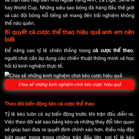
hay World Cup. Những siêu sao bóng đá hàng đầu thế giới
và các đội bóng nổi tiếng sẽ mang đến trải nghiệm không
thể nào quên.
Bí quyết cá cược thể thao hiệu quả anh em nên
biết
Để nâng cao tỷ lệ chiến thắng trong
cá cược thể thao
,
người chơi cần áp dụng các chiến thuật thông minh và học
hỏi từ kinh nghiệm thực tế.
Chia sẻ những kinh nghiệm chơi kèo cược hiệu quả
Theo dõi biến động kèo cá cược thể thao
Tỷ lệ kèo luôn có sự biến động trước khi trận đấu diễn ra.
Việc theo dõi sát sao bảng kèo và những thay đổi liên quan
sẽ giúp bạn đưa ra quyết định chính xác hơn. Điều này đặc
biệt quan trọng trong những trận đấu lớn, nơi tỷ lệ kèo