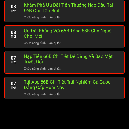
Mí
Chơi
Bờ
Khám Phá Ưu Đãi Tiền Thưởng Nạp Đầu Tại
Những
08
Xóc
66B Cho Tân Binh
Kinh
Th2
Đĩa
Nghiệm
Giới
ở
Chức năng bình luận bị tắt
Hữu
Thiệu
Khám
Ích
Trò
Phá
Ưu Đãi Khủng Với 66B Tặng 88K Cho Người
Chơi
08
Ưu
Chơi Mới
Và
Th2
Đãi
Luật
Tiền
ở
Chức năng bình luận bị tắt
Chơi
Thưởng
Ưu
Cơ
Nạp
Đãi
Bản
Nạp Tiền 66B Chi Tiết Dễ Dàng Và Bảo Mật
Đầu
07
Khủng
Tuyệt Đối
Tại
Th2
Với
66B
66B
ở
Chức năng bình luận bị tắt
Cho
Tặng
Nạp
Tân
88K
Tiền
Binh
Tải App 66B Chi Tiết Trải Nghiệm Cá Cược
Cho
07
66B
Đẳng Cấp Hôm Nay
Người
Th2
Chi
Chơi
Tiết
ở
Chức năng bình luận bị tắt
Mới
Dễ
Tải
Dàng
App
Và
66B
Bảo
Chi
Mật
Tiết
Tuyệt
Trải
Đối
Nghiệm