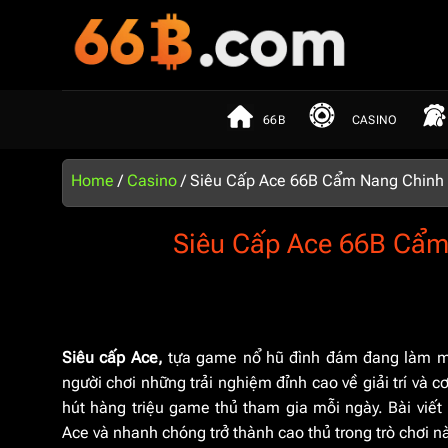
Bỏ
qua
nội
dung
66B
CASINO
Home
/
Casino
/
Siêu Cấp Ace 66B Cẩm Nang Chinh 
Siêu Cấp Ace 66B Cẩm
Siêu cấp Ace,
tựa game nổ hũ đình đám đang làm m
người chơi những trải nghiệm đỉnh cao về giải trí và cơ
hút hàng triệu game thủ tham gia mỗi ngày. Bài viết
Ace và nhanh chóng trở thành cao thủ trong trò chơi 