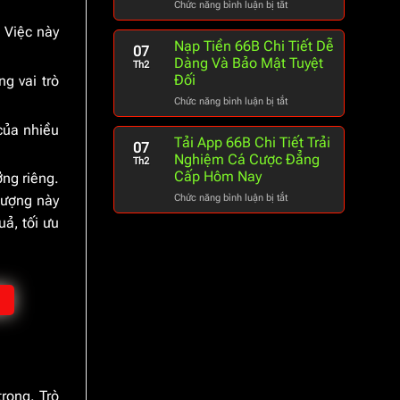
ở
Chức năng bình luận bị tắt
Bản
Nạp
Ưu
. Việc này
Đầu
Đãi
Nạp Tiền 66B Chi Tiết Dễ
Tại
07
Khủng
66B
Dàng Và Bảo Mật Tuyệt
Th2
Với
Cho
Đối
g vai trò
66B
Tân
Tặng
ở
Chức năng bình luận bị tắt
Binh
88K
Nạp
Cho
 của nhiều
Tiền
Tải App 66B Chi Tiết Trải
Người
07
66B
Chơi
Nghiệm Cá Cược Đẳng
Th2
Chi
Mới
Cấp Hôm Nay
ởng riêng.
Tiết
Dễ
ở
Chức năng bình luận bị tắt
tượng này
Dàng
Tải
uả, tối ưu
Và
App
Bảo
66B
Mật
Chi
Tuyệt
Tiết
Đối
Trải
Nghiệm
Cá
Cược
Đẳng
Cấp
Hôm
rọng. Trò
Nay