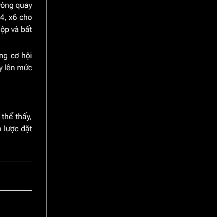
 vòng quay
4, x6 cho
hộp và bất
ăng cơ hội
ẩy lên mức
thể thấy,
 lược đặt