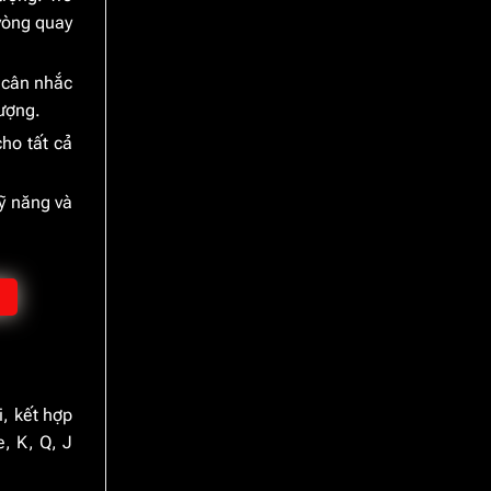
 vòng quay
 cân nhắc
tượng.
ho tất cả
ỹ năng và
i, kết hợp
e, K, Q, J