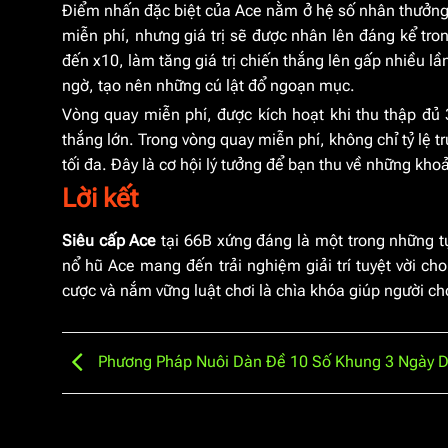
Điểm nhấn đặc biệt của Ace nằm ở hệ số nhân thưởng Wi
miễn phí, nhưng giá trị sẽ được nhân lên đáng kể tro
đến x10, làm tăng giá trị chiến thắng lên gấp nhiều lầ
ngờ, tạo nên những cú lật đổ ngoạn mục.
Vòng quay miễn phí, được kích hoạt khi thu thập đủ 3
thắng lớn. Trong vòng quay miễn phí, không chỉ tỷ lệ t
tối đa. Đây là cơ hội lý tưởng để bạn thu về những kh
Lời kết
Siêu cấp Ace
tại 66B xứng đáng là một trong những tự
nổ hũ Ace mang đến trải nghiệm giải trí tuyệt vời ch
cược và nắm vững luật chơi là chìa khóa giúp người c
Phương Pháp Nuôi Dàn Đề 10 Số Khung 3 Ngày D