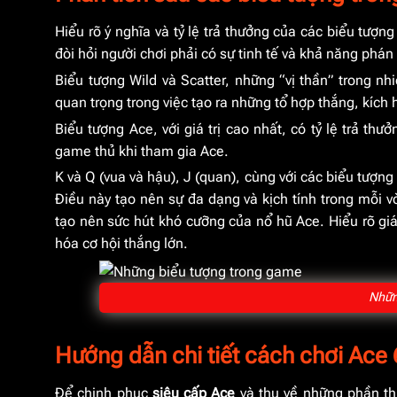
Hiểu rõ ý nghĩa và tỷ lệ trả thưởng của các biểu tượn
đòi hỏi người chơi phải có sự tinh tế và khả năng phán
Biểu tượng Wild và Scatter, những “vị thần” trong nh
quan trọng trong việc tạo ra những tổ hợp thắng, kích
Biểu tượng Ace, với giá trị cao nhất, có tỷ lệ trả th
game thủ khi tham gia Ace.
K và Q (vua và hậu), J (quan), cùng với các biểu tượng r
Điều này tạo nên sự đa dạng và kịch tính trong mỗi 
tạo nên sức hút khó cưỡng của nổ hũ Ace. Hiểu rõ giá 
hóa cơ hội thắng lớn.
Nhữn
Hướng dẫn chi tiết cách chơi Ace
Để chinh phục
siêu cấp Ace
và thu về những phần thư