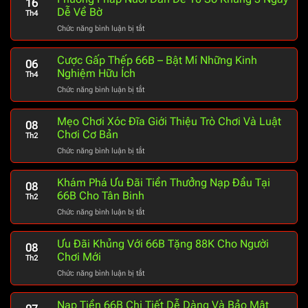
16
Ace
Dễ Về Bờ
Th4
66B
Cẩm
ở
Chức năng bình luận bị tắt
Nang
Phương
Chinh
Pháp
Cược Gấp Thếp 66B – Bật Mí Những Kinh
Phục
06
Nuôi
Nghiệm Hữu Ích
Trò
Th4
Dàn
Chơi
Đề
ở
Chức năng bình luận bị tắt
Nổ
10
Cược
Hũ
Số
Gấp
Mẹo Chơi Xóc Đĩa Giới Thiệu Trò Chơi Và Luật
Khung
08
Thếp
Chơi Cơ Bản
3
Th2
66B
Ngày
–
ở
Chức năng bình luận bị tắt
Dễ
Bật
Mẹo
Về
Mí
Chơi
Bờ
Khám Phá Ưu Đãi Tiền Thưởng Nạp Đầu Tại
Những
08
Xóc
66B Cho Tân Binh
Kinh
Th2
Đĩa
Nghiệm
Giới
ở
Chức năng bình luận bị tắt
Hữu
Thiệu
Khám
Ích
Trò
Phá
Ưu Đãi Khủng Với 66B Tặng 88K Cho Người
Chơi
08
Ưu
Chơi Mới
Và
Th2
Đãi
Luật
Tiền
ở
Chức năng bình luận bị tắt
Chơi
Thưởng
Ưu
Cơ
Nạp
Đãi
Bản
Nạp Tiền 66B Chi Tiết Dễ Dàng Và Bảo Mật
Đầu
Khủng