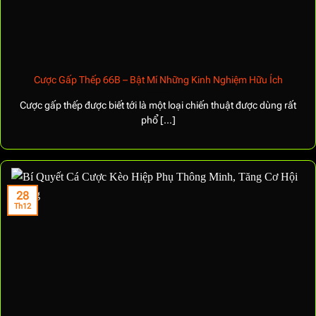
Cược Gấp Thếp 66B – Bật Mí Những Kinh Nghiệm Hữu Ích
Cược gấp thếp được biết tới là một loại chiến thuật được dùng rất
phổ [...]
28
Th12