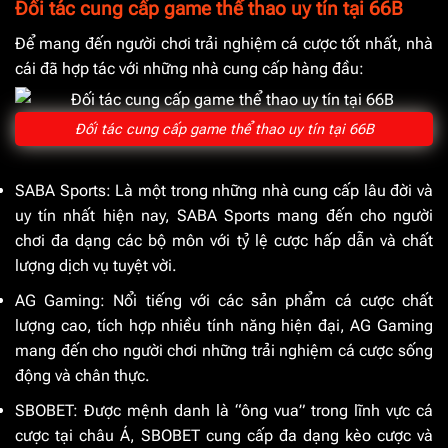
Đối tác cung cấp game thể thao uy tín tại 66B
Để mang đến người chơi trải nghiệm cá cược tốt nhất, nhà
cái đã hợp tác với những nhà cung cấp hàng đầu:
Đối tác cung cấp game thể thao uy tín tại 66B
SABA Sports: Là một trong những nhà cung cấp lâu đời và
uy tín nhất hiện nay, SABA Sports mang đến cho người
chơi đa dạng các bộ môn với tỷ lệ cược hấp dẫn và chất
lượng dịch vụ tuyệt vời.
AG Gaming: Nổi tiếng với các sản phẩm cá cược chất
lượng cao, tích hợp nhiều tính năng hiện đại, AG Gaming
mang đến cho người chơi những trải nghiệm cá cược sống
động và chân thực.
SBOBET: Được mệnh danh là “ông vua” trong lĩnh vực cá
cược tại châu Á, SBOBET cung cấp đa dạng kèo cược và