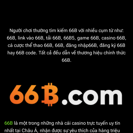
App
Và
66B
Bảo
Chi
Mật
Tiết
Tuyệt
Trải
Đối
Nghiệm
Người chơi thường tìm kiếm 66B với nhiều cụm từ như:
Cá
Cược
66B, link vào 66B, tải 66B, 66B5, game 66B, casino 66B,
Đẳng
cá cược thể thao 66B, 66B, đăng nhập66B, đăng ký 66B
Cấp
Hôm
hay 66B code. Tất cả đều dẫn về thương hiệu chính thức
Nay
66B.
66B
là một trong những nhà cái casino trực tuyến uy tín
nhất tại Châu Á, nhận được sự yêu thích của hàng triệu