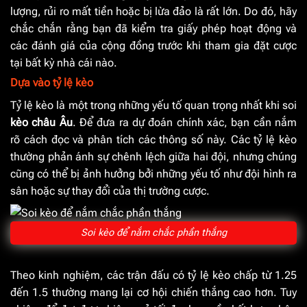
lượng, rủi ro mất tiền hoặc bị lừa đảo là rất lớn. Do đó, hãy
chắc chắn rằng bạn đã kiểm tra giấy phép hoạt động và
các đánh giá của cộng đồng trước khi tham gia đặt cược
tại bất kỳ nhà cái nào.
Dựa vào tỷ lệ kèo
Tỷ lệ kèo là một trong những yếu tố quan trọng nhất khi soi
kèo châu Âu
. Để đưa ra dự đoán chính xác, bạn cần nắm
rõ cách đọc và phân tích các thông số này. Các tỷ lệ kèo
thường phản ánh sự chênh lệch giữa hai đội, nhưng chúng
cũng có thể bị ảnh hưởng bởi những yếu tố như đội hình ra
sân hoặc sự thay đổi của thị trường cược.
Soi kèo để nắm chắc phần thắng
Theo kinh nghiệm, các trận đấu có tỷ lệ kèo chấp từ 1.25
đến 1.5 thường mang lại cơ hội chiến thắng cao hơn. Tuy