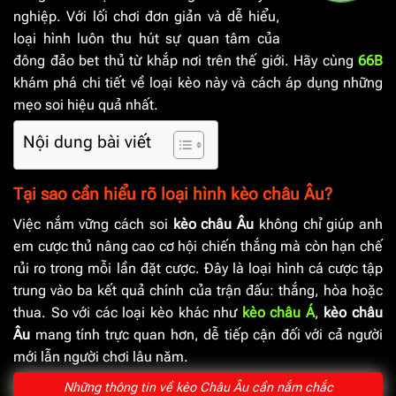
nghiệp. Với lối chơi đơn giản và dễ hiểu,
loại hình luôn thu hút sự quan tâm của
đông đảo bet thủ từ khắp nơi trên thế giới. Hãy cùng
66B
khám phá chi tiết về loại kèo này và cách áp dụng những
mẹo soi hiệu quả nhất.
Nội dung bài viết
Tại sao cần hiểu rõ loại hình kèo châu Âu?
Việc nắm vững cách soi
kèo châu Âu
không chỉ giúp anh
em cược thủ nâng cao cơ hội chiến thắng mà còn hạn chế
rủi ro trong mỗi lần đặt cược. Đây là loại hình cá cược tập
trung vào ba kết quả chính của trận đấu: thắng, hòa hoặc
thua. So với các loại kèo khác như
kèo châu Á
,
kèo châu
Âu
mang tính trực quan hơn, dễ tiếp cận đối với cả người
mới lẫn người chơi lâu năm.
Những thông tin về kèo Châu Âu cần nắm chắc