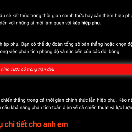
ấu sẽ kết thúc trong thời gian chính thức hay cần thêm hiệp p
biến với những ai mới làm quen với
kèo hiệp phụ
.
 hiệp phụ. Bạn có thể dự đoán tổng số bàn thắng hoặc chọn độ
trong việc phân tích phong độ và sức bền của các đội bóng.
 hình cược có trong trận đấu
chiến thắng trong cả thời gian chính thức lẫn hiệp phụ. Kèo n
 cầu khả năng phân tích toàn diện về cả chiến thuật và lực lượ
 chi tiết cho anh em