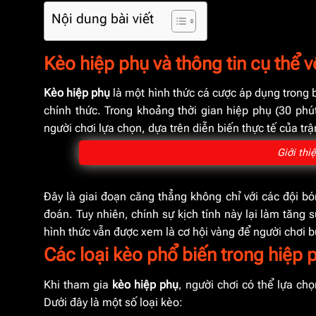
Nội dung bài viết
Kèo hiệp phụ và thông tin cụ thể về
Kèo hiệp phụ
là một hình thức cá cược áp dụng trong 
chính thức. Trong khoảng thời gian hiệp phụ (30 phú
người chơi lựa chọn, dựa trên diễn biến thực tế của trậ
Giới thi
Đây là giai đoạn căng thẳng không chỉ với các đội b
đoán. Tuy nhiên, chính sự kịch tính này lại làm tăng
hình thức vẫn được xem là cơ hội vàng để người chơi b
Các loại kèo phổ biến trong hiệp 
Khi tham gia
kèo hiệp phụ
, người chơi có thể lựa ch
Dưới đây là một số loại kèo: