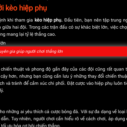
ới kèo hiệp phụ
định khi tham gia
kèo hiệp phụ.
Đầu tiên, bạn nên tập trung n
giữa hai đội. Trong các trận đấu có sự khác biệt lớn, việc ch
ng mang lại tỷ lệ thắng cao.
uyên gia giúp người chơi thắng lớn
h, chiến thuật và phong độ gần đây của các đội cũng rất quan 
n cậy hơn, nhưng bạn cũng cần lưu ý những thay đổi chiến thuậ
ch và tránh để cảm xúc chi phối. Đặt cược vào hiệp phụ luôn t
lý.
cho những ai yêu thích cá cược bóng đá. Với sự đa dạng về loại
 dẫn. Tuy nhiên, người chơi cần hiểu rõ về cách chơi, áp dụng
tối ưu hóa cơ hội chiến thắng.