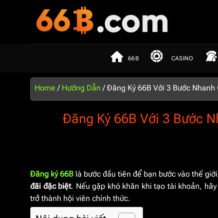
Bỏ
qua
nội
dung
66B
CASINO
Home
/
Hướng Dẫn
/
Đăng Ký 66B Với 3 Bước Nhanh
Đăng Ký 66B Với 3 Bước 
Đăng ký 66B
là bước đầu tiên để bạn bước vào thế giớ
đãi đặc biệt
. Nếu gặp khó khăn khi tạo tài khoản, hã
trở thành hội viên chính thức.