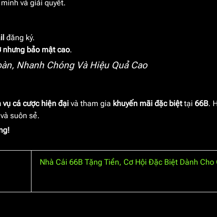
minh và giải quyết.
il
đăng ký.
ớ nhưng bảo mật cao
.
àn, Nhanh Chóng Và Hiệu Quả Cao
h vụ cá cược hiện đại
và tham gia
khuyến mãi đặc biệt
tại
66B
. 
 và suôn sẻ.
ng!
Nhà Cái 66B Tặng Tiền, Cơ Hội Đặc Biệt Dành Cho