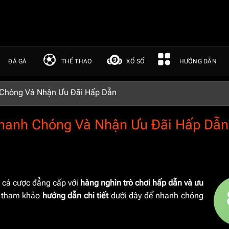
ĐÁ GÀ
THỂ THAO
XỔ SỐ
HƯỚNG DẪN
 Chóng Và Nhận Ưu Đãi Hấp Dẫn
Nhanh Chóng Và Nhận Ưu Đãi Hấp Dẫn
i cá cược đẳng cấp với
hàng nghìn trò chơi hấp dẫn và ưu
y tham khảo
hướng dẫn chi tiết
dưới đây để nhanh chóng