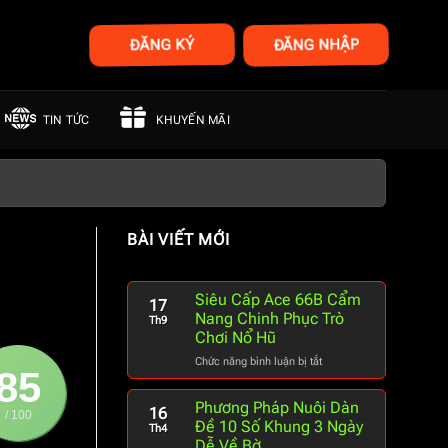
ĐĂNG NHẬP
ĐĂNG KÝ
TIN TỨC
KHUYẾN MÃI
BÀI VIẾT MỚI
Siêu Cấp Ace 66B Cẩm
17
Nang Chinh Phục Trò
Th9
Chơi Nổ Hũ
ở
Chức năng bình luận bị tắt
85
Siêu
Cấp
Phương Pháp Nuôi Dàn
16
Ace
/ 100
Đề 10 Số Khung 3 Ngày
Th4
66B
Dễ Về Bờ
Cẩm