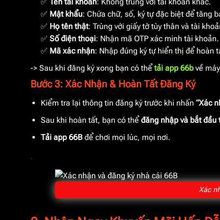
✅
Tên tài khoản
: Không trùng với tài khoản khác.
✅
Mật khẩu
: Chứa chữ, số, ký tự đặc biệt để tăng 
✅
Họ tên thật
: Trùng với giấy tờ tùy thân và tài kh
✅
Số điện thoại
: Nhận mã OTP xác minh tài khoản.
✅
Mã xác nhận
: Nhập đúng ký tự hiển thị để hoàn t
-> Sau khi đăng ký xong bạn có thể
tải app 66b
về máy 
Bước 3: Xác Nhận & Hoàn Tất Đăng Ký
Kiểm tra lại thông tin đăng ký trước khi nhấn
“Xác n
Sau khi hoàn tất, bạn có thể
đăng nhập và bắt đầu 
Tải app 66B
để chơi mọi lúc, mọi nơi.
.
Xác nh