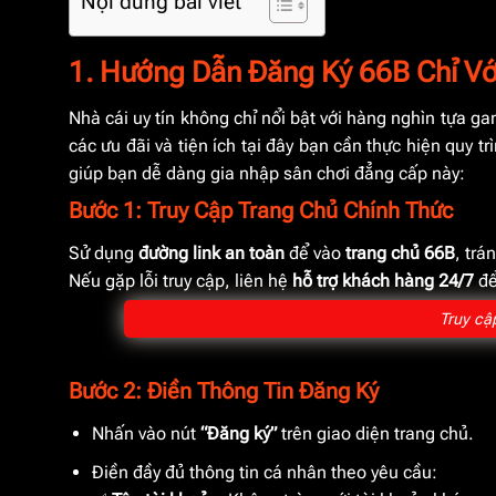
Nội dung bài viết
1. Hướng Dẫn Đăng Ký 66B Chỉ Vớ
Nhà cái uy tín không chỉ nổi bật với hàng nghìn tựa 
các ưu đãi và tiện ích tại đây bạn cần thực hiện quy t
giúp bạn dễ dàng gia nhập sân chơi đẳng cấp này:
Bước 1: Truy Cập Trang Chủ Chính Thức
Sử dụng
đường link an toàn
để vào
trang chủ 66B
, trá
Nếu gặp lỗi truy cập, liên hệ
hỗ trợ khách hàng 24/7
để
Truy cậ
Bước 2: Điền Thông Tin Đăng Ký
Nhấn vào nút
“Đăng ký”
trên giao diện trang chủ.
Điền đầy đủ thông tin cá nhân theo yêu cầu: