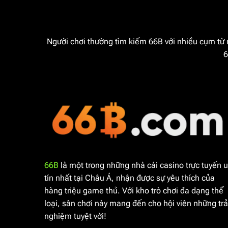
Người chơi thường tìm kiếm 66B với nhiều cụm từ 
6
66B
là một trong những nhà cái casino trực tuyến u
tín nhất tại Châu Á, nhận được sự yêu thích của
hàng triệu game thủ. Với kho trò chơi đa dạng thể
loại, sân chơi này mang đến cho hội viên những trả
nghiệm tuyệt vời!